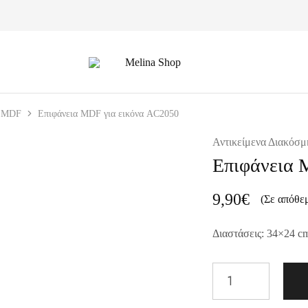
Melina
Shop
MDF
Επιφάνεια MDF για εικόνα AC2050
Αντικείμενα Διακόσμ
Επιφάνεια 
9,90
€
(Σε απόθε
Διαστάσεις: 34×24 c