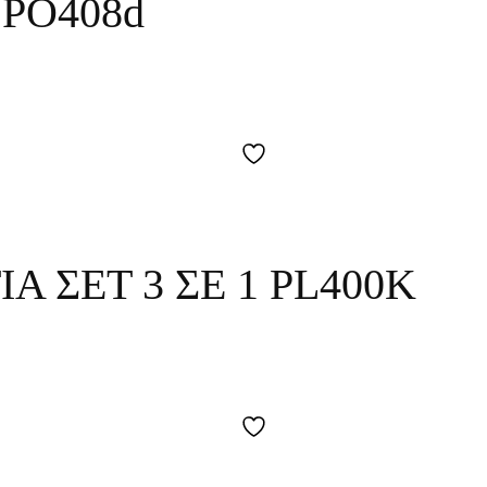
PO408d
Α ΣΕΤ 3 ΣΕ 1 PL400K