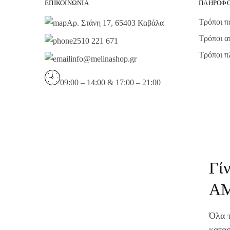
ΕΠΙΚΟΙΝΩΝΊΑ
ΠΛΗΡΟΦΟ
Τρόποι π
Αρ. Στάνη 17, 65403 Καβάλα
Τρόποι α
2510 221 671
Τρόποι 
info@melinashop.gr
09:00 – 14:00 & 17:00 – 21:00
Γί
Α
Όλα τ
κατασ