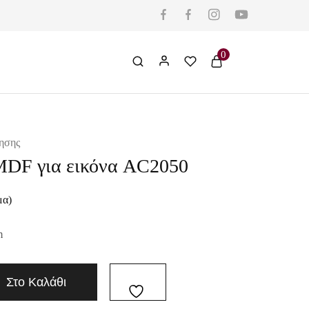
0
ησης
MDF για εικόνα AC2050
μα)
m
Στο Καλάθι