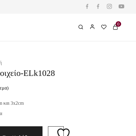
0
ή
τοιχείο-ELk1028
εμα)
m και
3x2cm
α