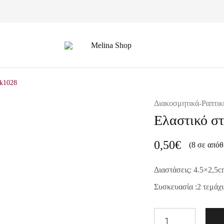
Melina
Shop
Lk1028
Διακοσμητικά-Ραπτικ
Ελαστικό σ
0,50
€
(8 σε απόθ
Διαστάσεις: 4.5×2,5
c
Συσκευασία :2 τεμάχι