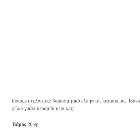
Εύκαμπτο ελαστικό διακοσμητικό ελληνικής κατασκευής. Ιδανικ
(ξύλο-γυαλί-κεραμίδι-κερί κ.α)
Βάρος
20 γρ.