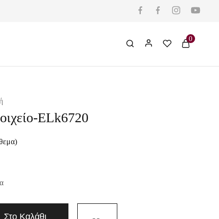
0
ή
τοιχείο-ELk6720
θεμα)
α
Στο Καλάθι