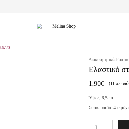
Melina
Shop
Lk6720
Διακοσμητικά-Ραπτικ
Ελαστικό σ
1,90
€
(11 σε από
Ύψος: 6,5
cm
Συσκευασία :4 τεμάχι