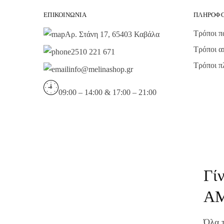
ΕΠΙΚΟΙΝΩΝΊΑ
ΠΛΗΡΟΦΟ
Τρόποι π
Αρ. Στάνη 17, 65403 Καβάλα
Τρόποι α
2510 221 671
Τρόποι 
info@melinashop.gr
09:00 – 14:00 & 17:00 – 21:00
Γί
Α
Όλα τ