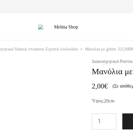
Melina
Shop
οσμητικά-Natural στεφάνια-Τεχνητά λουλούδια
Μανόλια με glitter 32120B
Διακοσμητικά-Ραπτικ
Μανόλια με 
2,00
€
(Σε απόθε
Ύψος:20cm