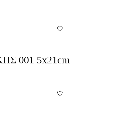
ΗΣ 001 5x21cm