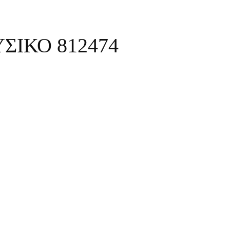
ΣΙΚΟ 812474