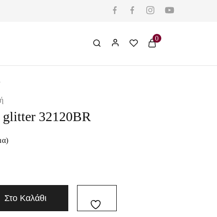
0
R
ή
glitter 32120BR
μα)
Στο Καλάθι