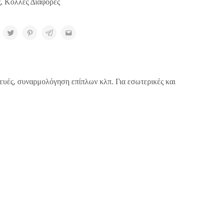
ς
,
Κόλλες Διάφορες
κευές, συναρμολόγηση επίπλων κλπ. Για εσωτερικές και