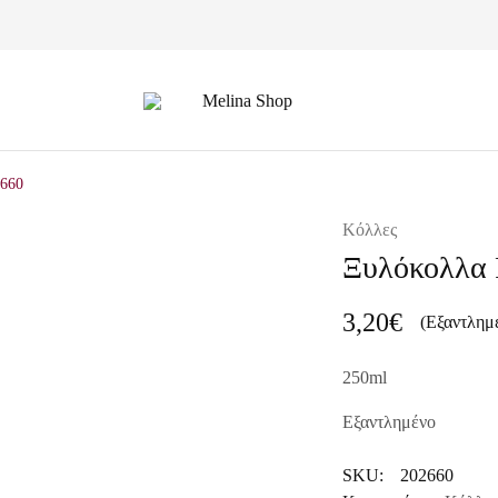
Melina
Shop
2660
Κόλλες
Ξυλόκολλα 
3,20
€
(Εξαντλημ
250ml
Εξαντλημένο
SKU:
202660