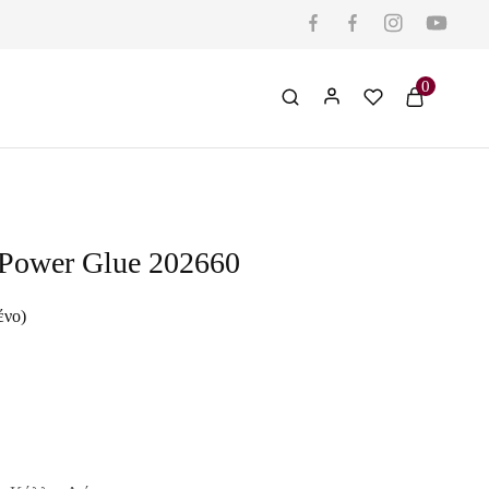
0
Power Glue 202660
ένο)