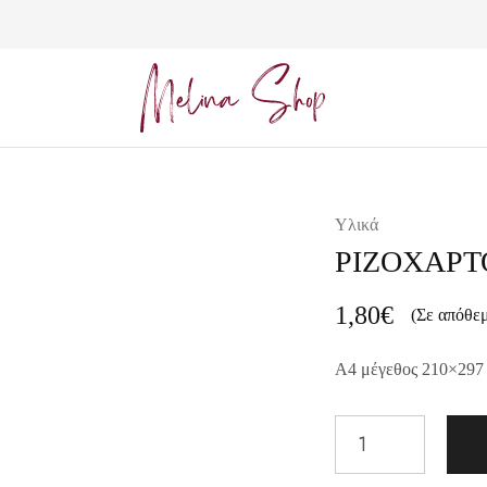
Melina
Shop
Υλικά
ΡΙΖΟΧΑΡΤ
1,80
€
(Σε απόθε
A4 μέγεθος 210×297