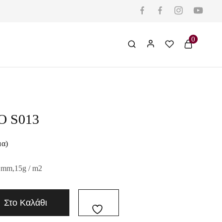
0
Ο S013
μα)
 mm,15g / m2
Στο Καλάθι