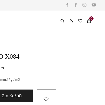
0
Ο X084
μα)
 mm,15g / m2
Στο Καλάθι