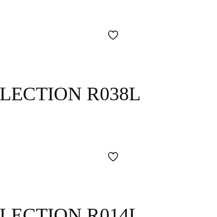
LECTION R038L
LECTION R014L