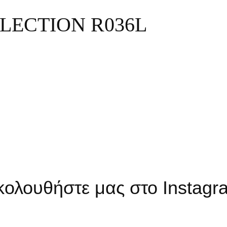
LECTION R036L
κολουθήστε μας στο Instagr