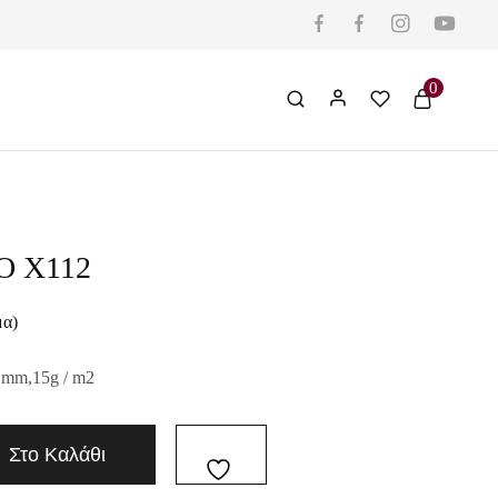
0
Ο X112
μα)
 mm,15g / m2
Στο Καλάθι