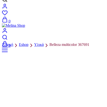
0
Αρχική
Eshop
Υλικά
Belleza multicolor 367691
0
Π