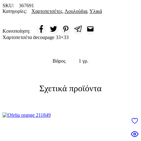
SKU:
367691
Κατηγορίες:
Χαρτοπετσέτες
,
Λουλούδια
,
Υλικά
Κοινοποίηση:
Χαρτοπετσέτα decoupage 33×33
Βάρος
1 γρ.
Σχετικά προϊόντα