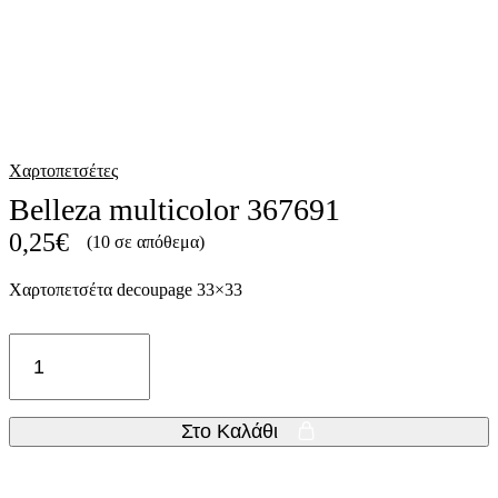
Χαρτοπετσέτες
Belleza multicolor 367691
0,25
€
(10 σε απόθεμα)
Χαρτοπετσέτα decoupage 33×33
Belleza
multicolor
367691
ποσότητα
Στο Καλάθι