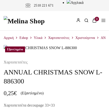
2510 221 671
0
Αρχική
Eshop
Υλικά
Χαρτοπετσέτες
Χριστούγεννα
ANNU
Εξαντλημένο
Εξαντλημένο
Χαρτοπετσέτες
ANNUAL CHRISTMAS SNOW L-
886300
0,25
€
(Εξαντλημένο)
Χαρτοπετσέτα decoupage 33×33