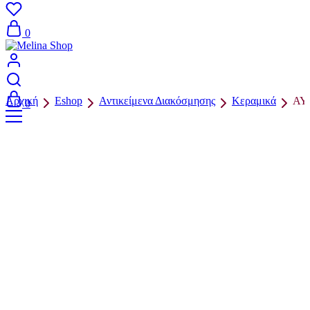
0
Αρχική
Eshop
Αντικείμενα Διακόσμησης
Κεραμικά
ΑΥ
0
Π