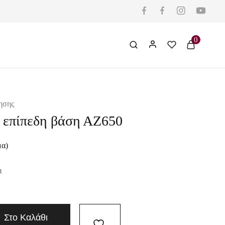
0
ησης
ε επίπεδη βάση ΑΖ650
μα)
m
Στο Καλάθι