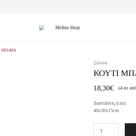
Melina
Shop
 SD140A
Ξύλινα
ΚΟΥΤΙ ΜΠ
18,30
€
(4 σε απ
Διαστάσεις (cm):
40x30x15cm