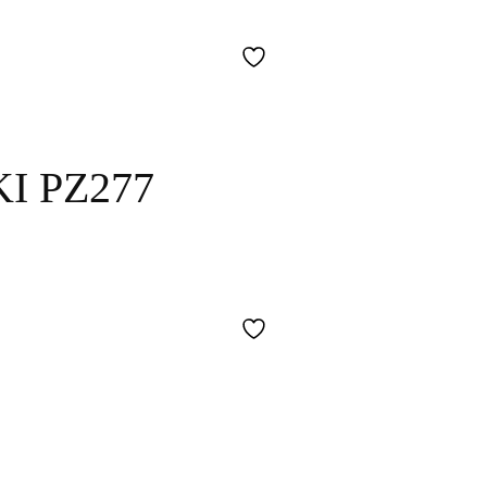
Ι PZ277