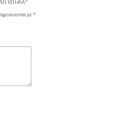
ΟΥΛΟ SD140A”
σημειώνονται με
*