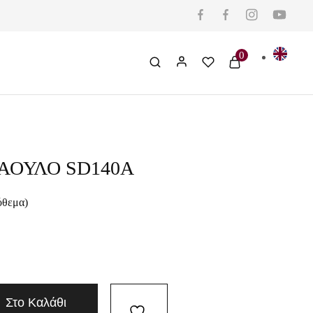
0
ΑΟΥΛΟ SD140A
όθεμα)
Στο Καλάθι