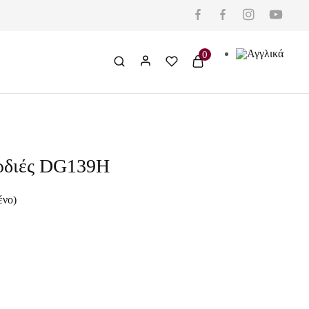
0
ρδιές DG139H
ένο)