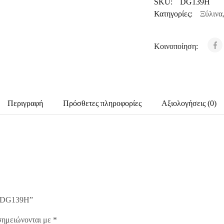
SKU:
DG139H
Κατηγορίες:
Ξύλινα
Κοινοποίηση:
Περιγραφή
Πρόσθετες πληροφορίες
Αξιολογήσεις (0)
ές DG139H”
σημειώνονται με
*