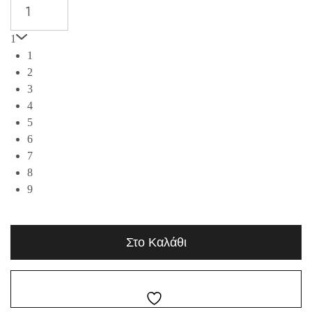
1
1
2
3
4
5
6
7
8
9
Στο Καλάθι