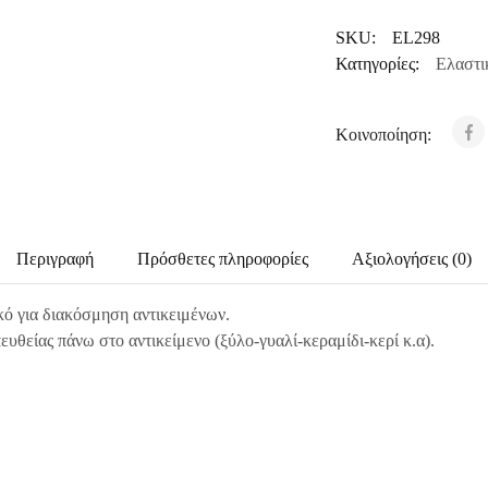
SKU:
EL298
Κατηγορίες:
Ελαστι
Κοινοποίηση:
Περιγραφή
Πρόσθετες πληροφορίες
Αξιολογήσεις (0)
κό για διακόσμηση αντικειμένων.
υθείας πάνω στο αντικείμενο (ξύλο-γυαλί-κεραμίδι-κερί κ.α).