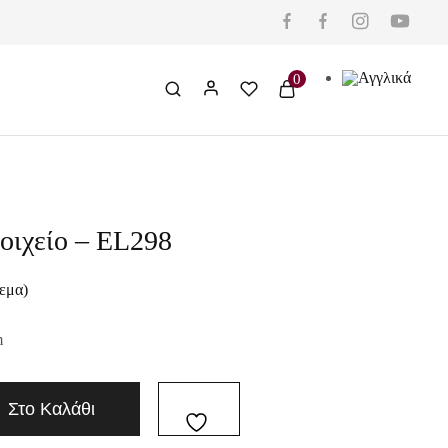
0
οιχείο – EL298
εμα)
m
Στο Καλάθι