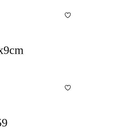
x9cm
59