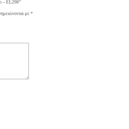
ίο – EL298”
σημειώνονται με
*