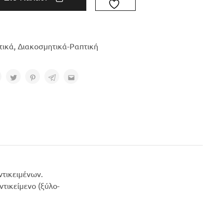
τικά
,
Διακοσμητικά-Ραπτική
ντικειμένων.
τικείμενο (ξύλο-