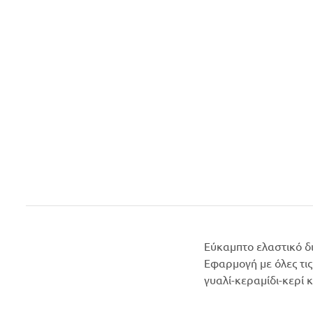
Εύκαμπτο ελαστικό δι
Εφαρμογή με όλες τις
γυαλί-κεραμίδι-κερί κ