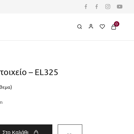
0
τοιχείο – EL325
όθεμα)
m
Στο Καλάθι