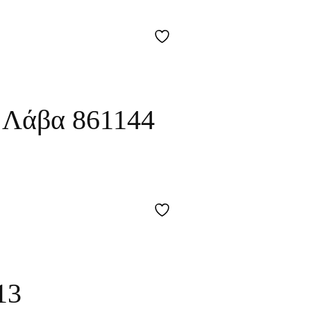
 Λάβα 861144
13