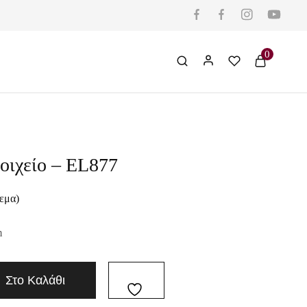
0
οιχείο – EL877
εμα)
m
Στο Καλάθι