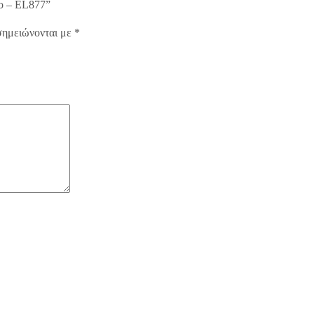
ίο – EL877”
σημειώνονται με
*