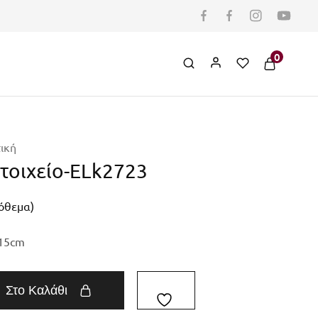
0
ική
τοιχείο-ELk2723
πόθεμα)
15
cm
Στο Καλάθι