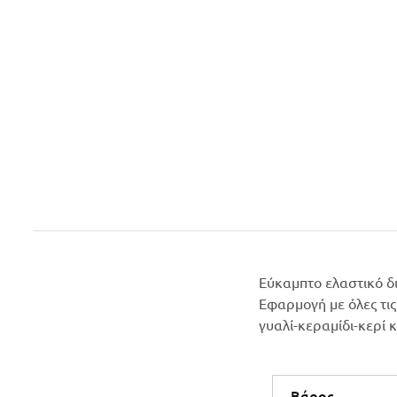
Εύκαμπτο ελαστικό δι
Εφαρμογή με όλες τις
γυαλί-κεραμίδι-κερί κ
Βάρος