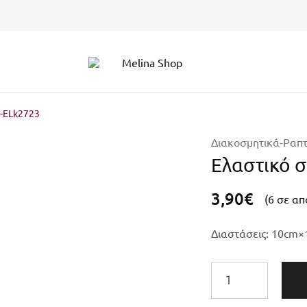
Melina
Shop
ο-ELk2723
Διακοσμητικά-Ραπτ
Ελαστικό σ
3,90
€
(6 σε α
Διαστάσεις: 10cm×