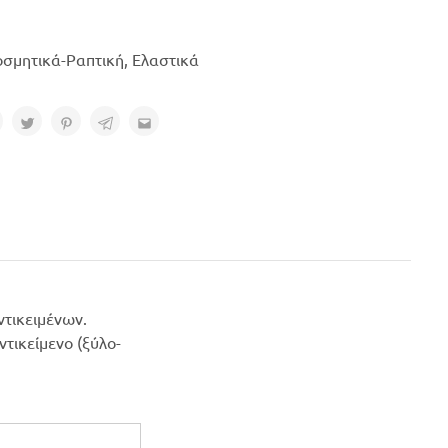
οσμητικά-Ραπτική
,
Ελαστικά
ντικειμένων.
τικείμενο (ξύλο-