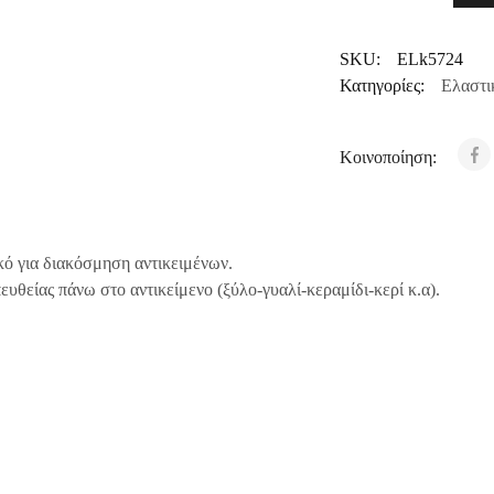
SKU:
ELk5724
Κατηγορίες:
Ελαστι
Κοινοποίηση:
κό για διακόσμηση αντικειμένων.
υθείας πάνω στο αντικείμενο (ξύλο-γυαλί-κεραμίδι-κερί κ.α).