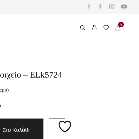
5
οιχείο – ELk5724
εμα)
m
Στο Καλάθι