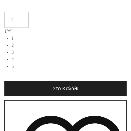
1
1
2
3
4
5
Στο Καλάθι