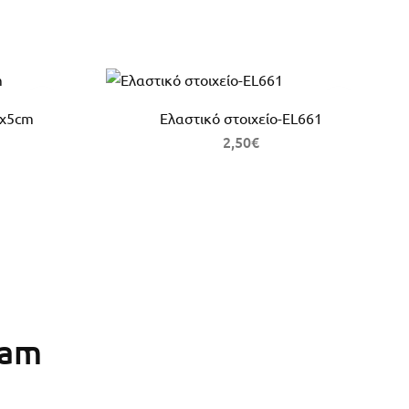
2x5cm
Ελαστικό στοιχείο-EL661
2,50
€
ram