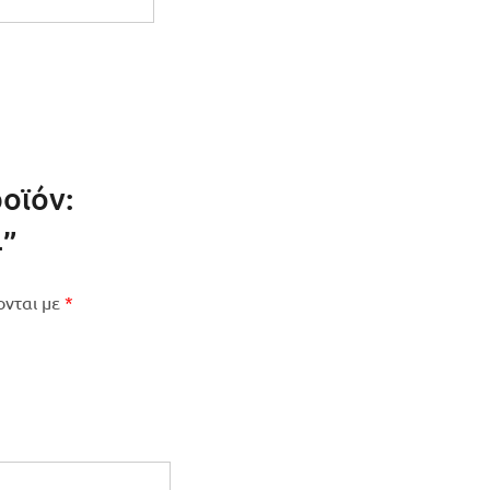
οϊόν:
4”
ονται με
*