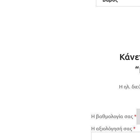
Κάνε
“
Η ηλ. δι
Η βαθμολογία σας
*
Η αξιολόγησή σας
*