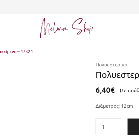
Melina
Shop
ικείμενο – 47324
Πολυεστερικά
Πολυεστερι
6,40
€
(Σε από
Διάμετρος: 12cm