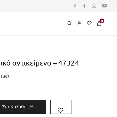
0
κό αντικείμενο – 47324
θεμα)
Στο Καλάθι