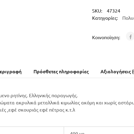
SKU:
47324
Κατηγορίες:
Πολυ
Κοινοποίηση:
εριγραφή
Πρόσθετες πληροφορίες
Αξιολογήσεις (
μενο ρητίνης. Ελληνικής παραγωγής.
ρώματα ακρυλικά μεταλλικά κιμωλίας ακόμη και χωρίς αστάρι
ικές ,εφέ σκουριάς εφέ πέτρας κ.τ.λ
400 γρ.