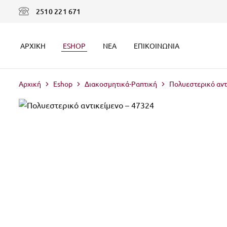
2510 221 671
ΑΡΧΙΚΉ
ESHOP
ΝΈΑ
ΕΠΙΚΟΙΝΩΝΊΑ
Αρχική
Eshop
Διακοσμητικά-Ραπτική
Πολυεστερικό αντ