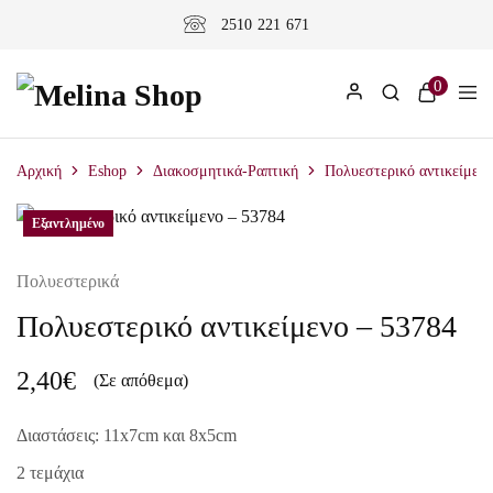
2510 221 671
0
Αρχική
Eshop
Διακοσμητικά-Ραπτική
Πολυεστερικό αντικείμενο
Εξαντλημένο
Εξαντλημένο
Πολυεστερικά
Πολυεστερικό αντικείμενο – 53784
2,40
€
(Σε απόθεμα)
Διαστάσεις: 11x7cm και 8x5cm
2 τεμάχια