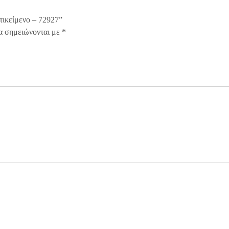
τικείμενο – 72927”
α σημειώνονται με
*