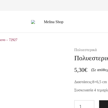
Melina
Shop
μενο – 72927
Πολυεστερικά
Πολυεστερικ
5,30
€
(Σε απόθε
Διαστάσεις:8×6,5 cm
Συσκευασία 4 τεμαχί