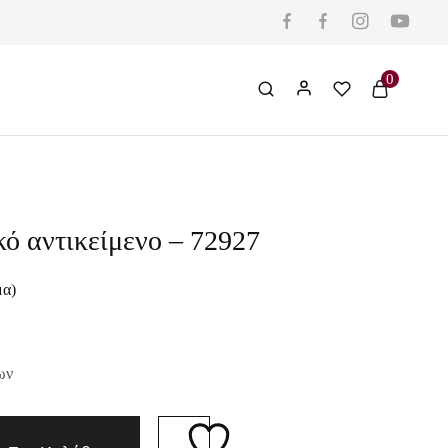
0
ό αντικείμενο – 72927
μα)
ων