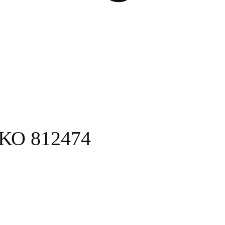
ΚΟ 812474