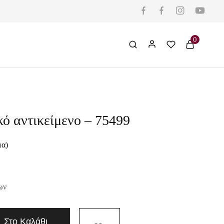
0
ό αντικείμενο – 75499
μα)
ων
Στο Καλάθι