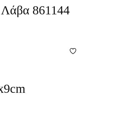
 Λάβα 861144
x9cm