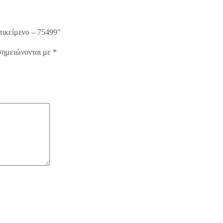
τικείμενο – 75499”
σημειώνονται με
*