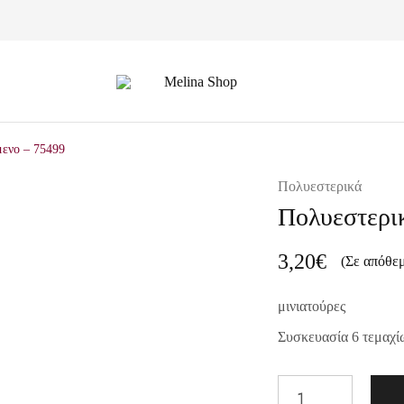
Melina
Shop
μενο – 75499
Πολυεστερικά
Πολυεστερικ
3,20
€
(Σε απόθε
μινιατούρες
Συσκευασία 6 τεμαχί