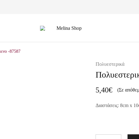
Melina
Shop
μενο -87587
Πολυεστερικά
Πολυεστερικ
5,40
€
(Σε απόθε
Διαστάσεις: 8cm x 1