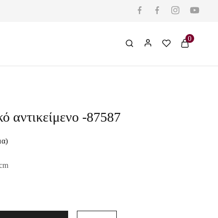
0
ό αντικείμενο -87587
μα)
0cm