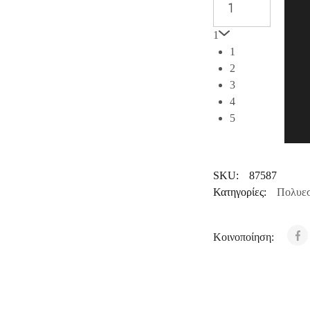
1
1
2
3
4
5
SKU:
87587
Κατηγορίες:
Πολυεσ
Κοινοποίηση: