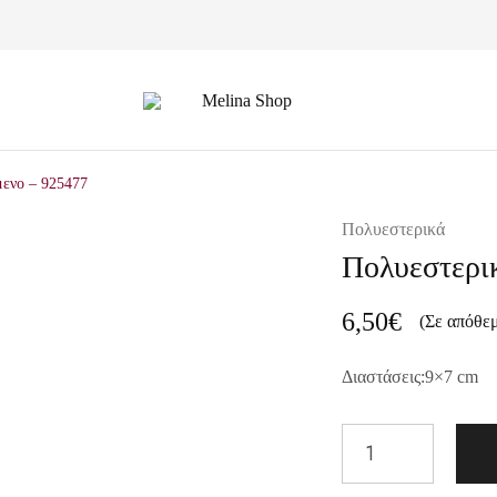
Melina
Shop
μενο – 925477
Πολυεστερικά
Πολυεστερικ
6,50
€
(Σε απόθε
Διαστάσεις:9×7 cm