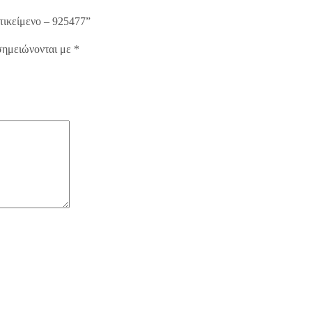
τικείμενο – 925477”
σημειώνονται με
*