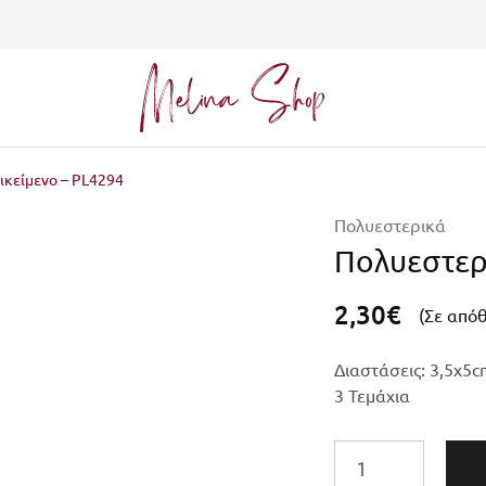
Melina
Shop
ικείμενο – PL4294
Πολυεστερικά
Πολυεστερι
2,30
€
(Σε από
Διαστάσεις: 3,5x5c
3 Τεμάχια