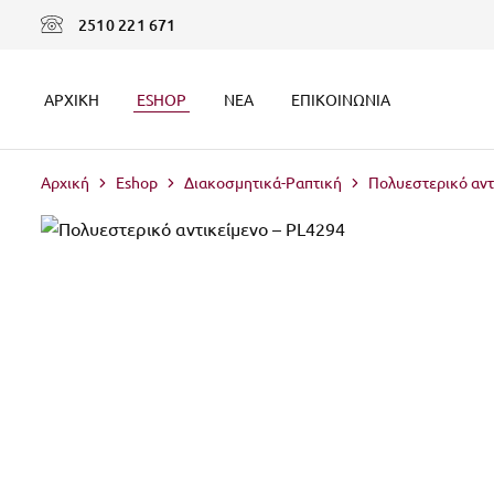
2510 221 671
ΑΡΧΙΚΉ
ESHOP
ΝΈΑ
ΕΠΙΚΟΙΝΩΝΊΑ
Αρχική
Eshop
Διακοσμητικά-Ραπτική
Πολυεστερικό αντ