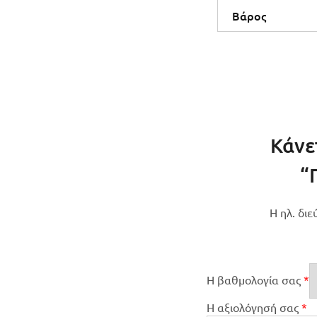
Βάρος
Κάνε
“
Η ηλ. δι
Η βαθμολογία σας
*
Η αξιολόγησή σας
*