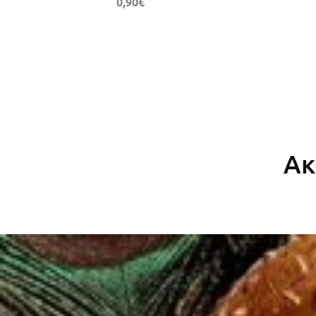
0,90
€
Ακ