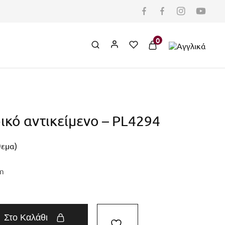
0
κό αντικείμενο – PL4294
θεμα)
m
Στο Καλάθι