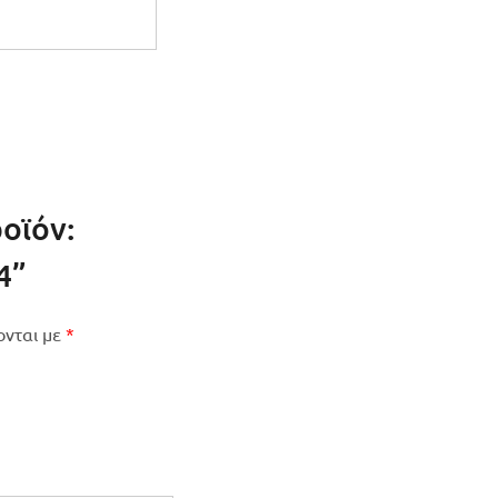
οϊόν:
4”
ονται με
*