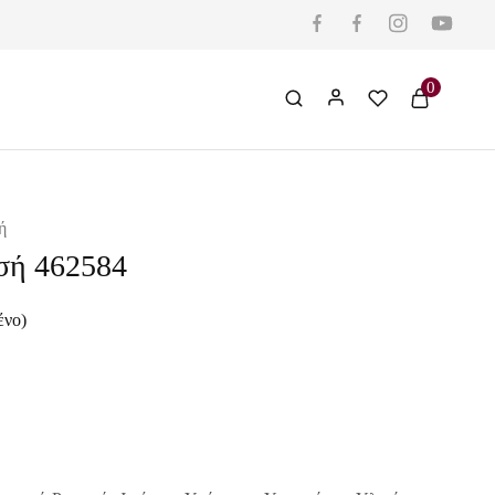
0
ή
σή 462584
ένο)