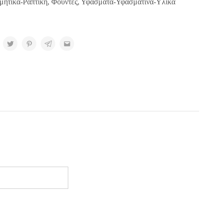
μητικά-Ραπτική
,
Φούντες
,
Υφάσματα-Υφασμάτινα-Υλικά