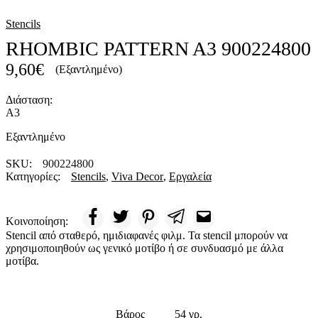
Stencils
RHOMBIC PATTERN A3 900224800
9,60
€
(Εξαντλημένο)
Διάσταση:
Α3
Εξαντλημένο
SKU:
900224800
Κατηγορίες:
Stencils
,
Viva Decor
,
Εργαλεία
Κοινοποίηση:
Stencil από σταθερό, ημιδιαφανές φιλμ. Τα stencil μπορούν να
χρησιμοποιηθούν ως γενικό μοτίβο ή σε συνδυασμό με άλλα
μοτίβα.
Βάρος
54 γρ.