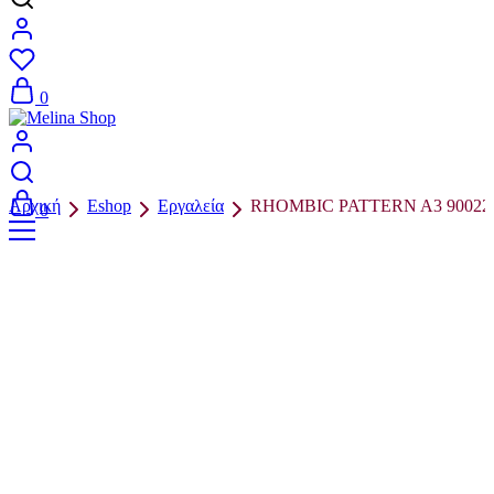
0
Αρχική
Eshop
Εργαλεία
RHOMBIC PATTERN A3 90022
0
Π