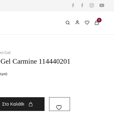
0
ect Gel
t Gel Carmine 114440201
εμα)
Στο Καλάθι