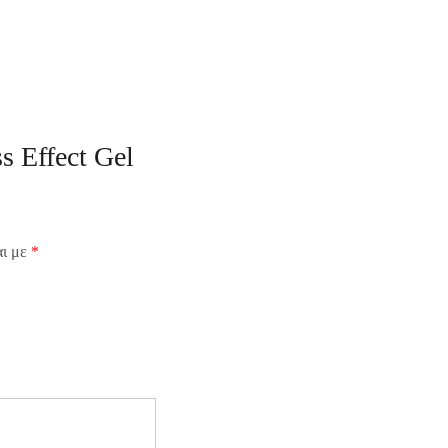
s Effect Gel
αι με
*