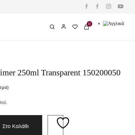
0
rimer 250ml Transparent 150200050
εμα)
0ml.
Στο Καλάθι