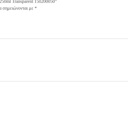
r 250ml Transparent 150200050”
α σημειώνονται με
*