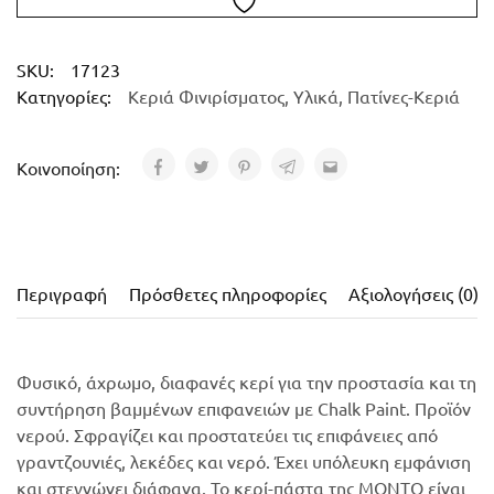
SKU:
17123
Κατηγορίες:
Κεριά Φινιρίσματος
,
Υλικά
,
Πατίνες-Κεριά
Κοινοποίηση:
Περιγραφή
Πρόσθετες πληροφορίες
Αξιολογήσεις (0)
Φυσικό, άχρωμο, διαφανές κερί για την προστασία και τη
συντήρηση βαμμένων επιφανειών με Chalk Paint. Προϊόν
νερού. Σφραγίζει και
προστατεύει τις επιφάνειες από
γραντζουνιές, λεκέδες και νερό
. Έχει υπόλευκη εμφάνιση
και στεγνώνει διάφανα. Το κερί-πάστα της MONTO είναι