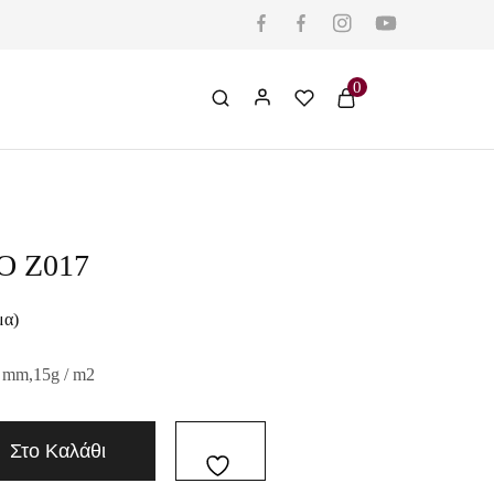
0
Ο Z017
μα)
 mm,15g / m2
Στο Καλάθι