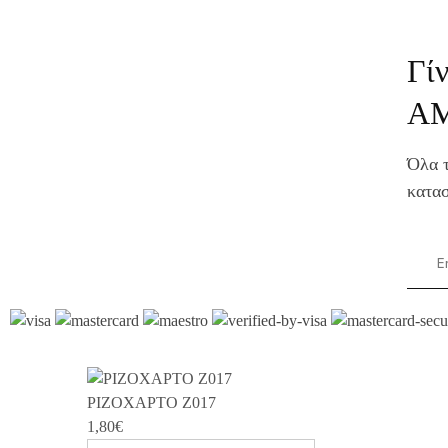
Γί
Α
Όλα τ
κατασ
ΡΙΖΟΧΑΡΤΟ Z017
1,80
€