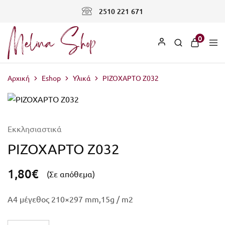
2510 221 671
0
Αρχική
Eshop
Υλικά
ΡΙΖΟΧΑΡΤΟ Z032
Εκκλησιαστικά
ΡΙΖΟΧΑΡΤΟ Z032
1,80
€
(Σε απόθεμα)
A4 μέγεθος 210×297 mm,15g / m2