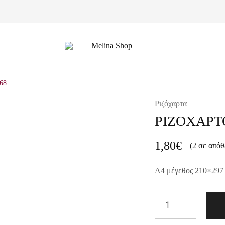
Melina
Shop
68
Ριζόχαρτα
ΡΙΖΟΧΑΡΤ
1,80
€
(2 σε απόθ
A4 μέγεθος 210×297