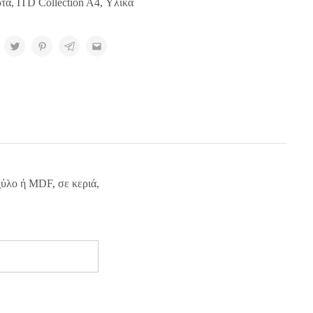
ρτα
,
ITD Collection A4
,
Υλικά
ξύλο ή MDF, σε κεριά,