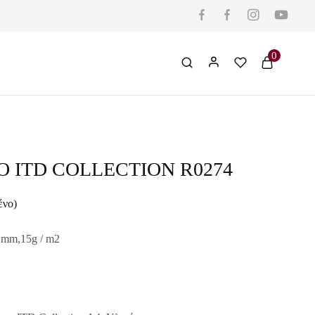
0
Ο ITD COLLECTION R0274
ένο)
 mm,15g / m2