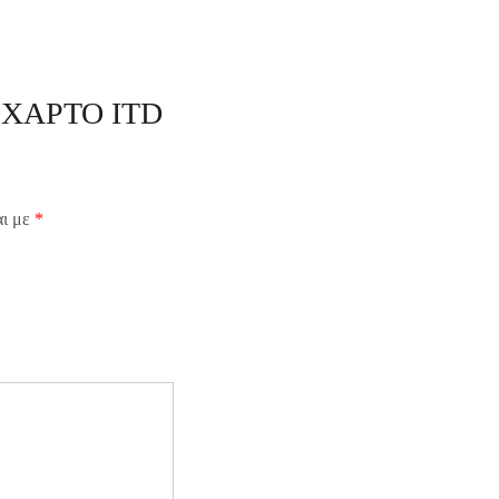
ΙΖΟΧΑΡΤΟ ITD
αι με
*