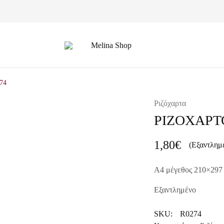
Melina
Shop
74
Ριζόχαρτα
ΡΙΖΟΧΑΡΤ
1,80
€
(Εξαντλημ
A4 μέγεθος 210×297
Εξαντλημένο
SKU:
R0274