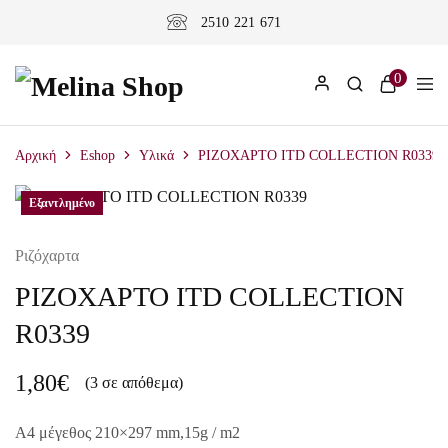
2510 221 671
0
Αρχική
Eshop
Υλικά
ΡΙΖΟΧΑΡΤΟ ITD COLLECTION R0339
Εξαντλημένο
Ριζόχαρτα
ΡΙΖΟΧΑΡΤΟ ITD COLLECTION
R0339
1,80
€
(3 σε απόθεμα)
A4 μέγεθος 210×297 mm,15g / m2