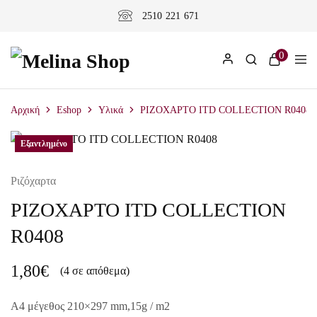
2510 221 671
0
Αρχική
Eshop
Υλικά
ΡΙΖΟΧΑΡΤΟ ITD COLLECTION R0408
Εξαντλημένο
Ριζόχαρτα
ΡΙΖΟΧΑΡΤΟ ITD COLLECTION
R0408
1,80
€
(4 σε απόθεμα)
A4 μέγεθος 210×297 mm,15g / m2