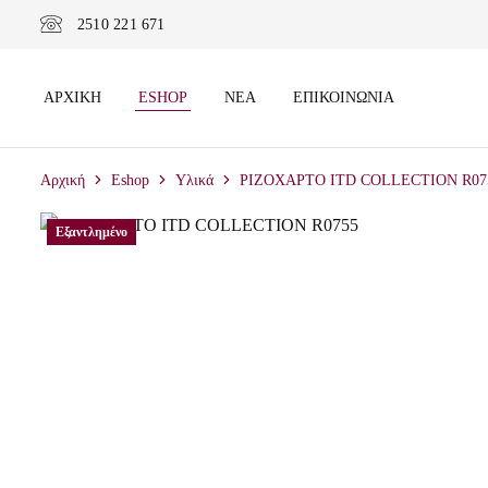
2510 221 671
ΑΡΧΙΚΉ
ESHOP
ΝΈΑ
ΕΠΙΚΟΙΝΩΝΊΑ
Αρχική
Eshop
Υλικά
ΡΙΖΟΧΑΡΤΟ ITD COLLECTION R07
Εξαντλημένο