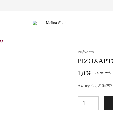
Melina
Shop
55
Ριζόχαρτα
ΡΙΖΟΧΑΡΤ
1,80
€
(4 σε απόθ
A4 μέγεθος 210×297