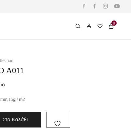
0
llection
Ο A011
μα)
 mm,15g / m2
Στο Καλάθι