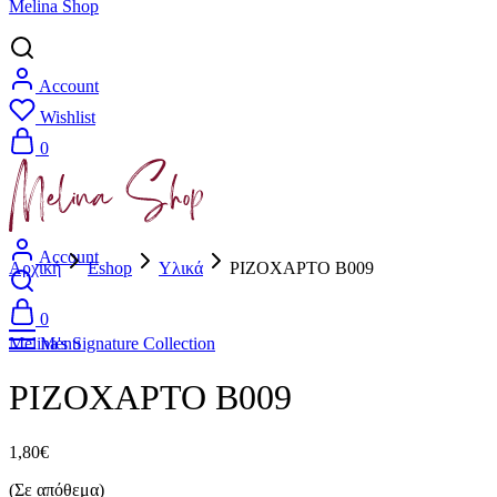
Melina Shop
Account
Wishlist
0
Account
Αρχική
Eshop
Υλικά
ΡΙΖΟΧΑΡΤΟ B009
0
Melina's Signature Collection
Menu
ΡΙΖΟΧΑΡΤΟ B009
1,80
€
(Σε απόθεμα)