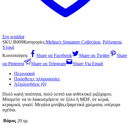
Στη wishlist
SKU:
B009
Κατηγορίες:
Melina's Signature Collection
,
Ριζόχαρτα
,
Υλικά
Κοινοποίηση:
Share on Facebook
Share on Twitter
Share
on Pinterest
Share on Telegram
Share Via Email
Περιγραφή
Πρόσθετες πληροφορίες
Αξιολογήσεις (0)
Πολύ καλή ποιότητα, πολύ λεπτό και ανθεκτικό ριζόχαρτο.
Μπορείτε να το διακοσμήσετε σε ξύλο ή MDF, σε κεριά,
κεραμικά, γυαλί. Μεγάλα μοτίβα,εξαιρετικά χρώματα, υπέροχα
σχέδια.
Βάρος
20 γρ.