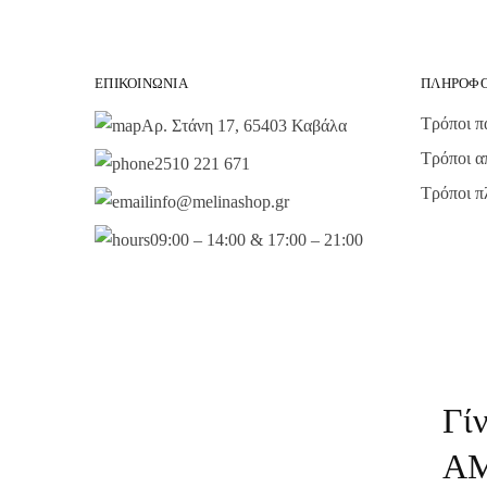
ΕΠΙΚΟΙΝΩΝΊΑ
ΠΛΗΡΟΦΟ
Τρόποι π
Αρ. Στάνη 17, 65403 Καβάλα
Τρόποι α
2510 221 671
Τρόποι 
info@melinashop.gr
09:00 – 14:00 & 17:00 – 21:00
Γί
Α