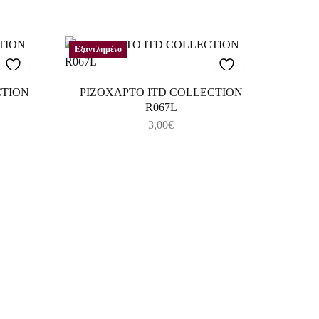
Εξαντλημένο
CTION
ΡΙΖΟΧΑΡΤΟ ITD COLLECTION
R067L
3,00
€