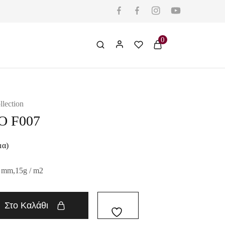
0
llection
Ο F007
μα)
 mm,15g / m2
Στο Καλάθι