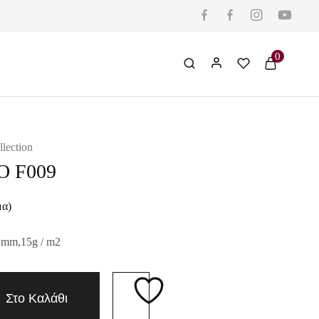
0
llection
Ο F009
μα)
 mm,15g / m2
Στο Καλάθι