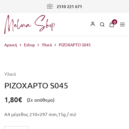
2510 221 671
0
Αρχική
Eshop
Υλικά
ΡΙΖΟΧΑΡΤΟ S045
Υλικά
ΡΙΖΟΧΑΡΤΟ S045
1,80
€
(Σε απόθεμα)
A4 μέγεθος 210×297 mm,15g / m2