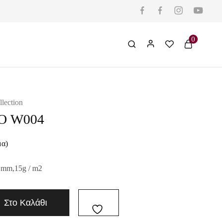
0
llection
Ο W004
μα)
 mm,15g / m2
Στο Καλάθι