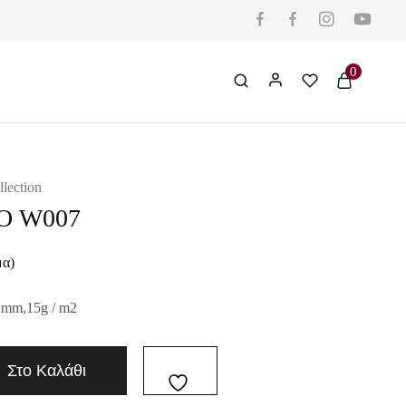
0
llection
Ο W007
μα)
 mm,15g / m2
Στο Καλάθι