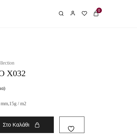
0
llection
Ο X032
μα)
 mm,15g / m2
Στο Καλάθι