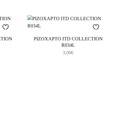
CTION
ΡΙΖΟΧΑΡΤΟ ITD COLLECTION
R034L
3,00
€