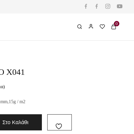
0
Ο X041
μα)
 mm,15g / m2
Στο Καλάθι