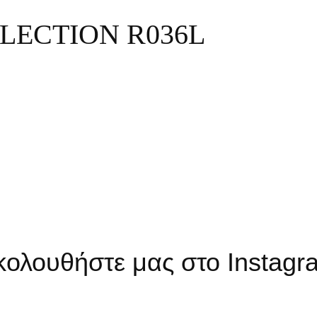
LECTION R036L
κολουθήστε μας στο Instagr