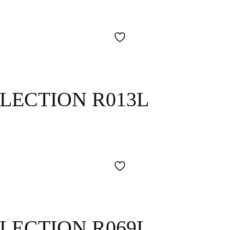
LECTION R013L
LECTION R069L